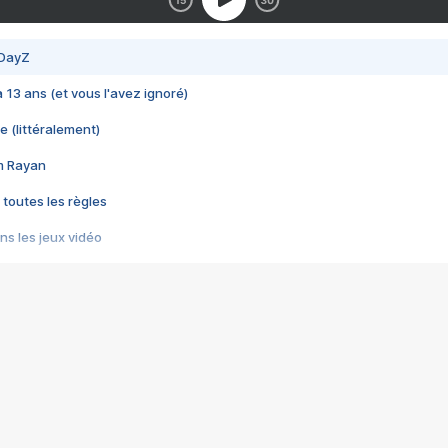
 DayZ
 a 13 ans (et vous l'avez ignoré)
e (littéralement)
im Rayan
 toutes les règles
s les jeux vidéo
us choquant de Rockstar ? - Le scandale BULLY
e plus moche de Steam
du RÊVE tourne au CAUCHEMAR
pendant 8 heures
it… à tort