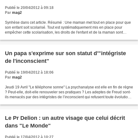
Publié le 20/04/2012 à 09:18
Par
mag2
Synhèse dans cet article. Résumé : Une maman met tout en place pour que
son enfant soit scolarisé. Tout est systématiquement mis en place pour
empêcher cette scolarisation, les droits de l'enfant et de la maman sont
bafoués. Cette maman est punie financièrement....
Un papa s'exprime sur son statut d'"intégriste
de l'inconscient"
Publié le 19/04/2012 à 18:06
Par
mag2
Jeudi 19 Avril "Le téléphone sonne" La psychanalyse est elle en fin de règne
? Peut-elle, doit-elle renouveler ses pratiques ? Les adeptes de Freud sont-
ils menacés par des intégristes de l’inconscient qui refusent toute évolution ?
J’ai un enfant autiste,...
Le Pr Delion : un autre visage que celui décrit
dans "Le Monde"
Publié le 17/04/2012 à 10:27