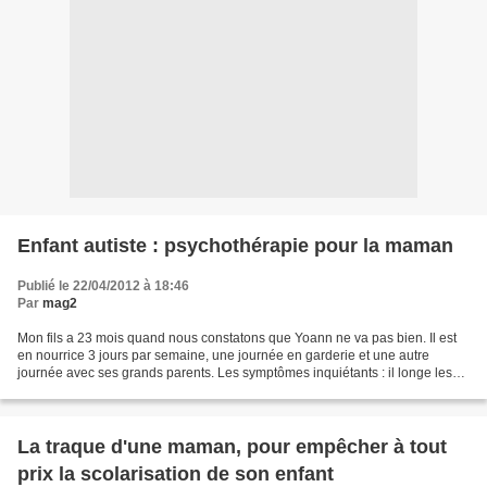
Enfant autiste : psychothérapie pour la maman
Publié le 22/04/2012 à 18:46
Par
mag2
Mon fils a 23 mois quand nous constatons que Yoann ne va pas bien. Il est
en nourrice 3 jours par semaine, une journée en garderie et une autre
journée avec ses grands parents. Les symptômes inquiétants : il longe les
murs, l'évolution du langage s'arrête,...
La traque d'une maman, pour empêcher à tout
prix la scolarisation de son enfant