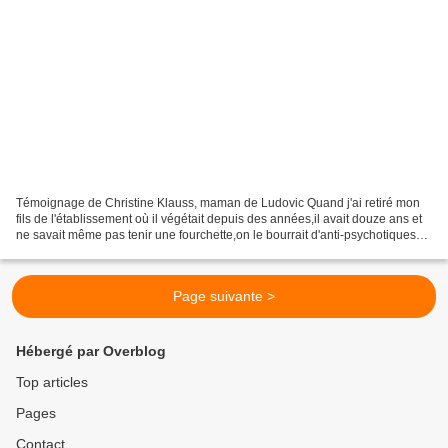
Témoignage de Christine Klauss, maman de Ludovic Quand j'ai retiré mon
fils de l'établissement où il végétait depuis des années,il avait douze ans et
ne savait même pas tenir une fourchette,on le bourrait d'anti-psychotiques
depuis des années,quel gâchis...!!!!...
Page suivante >
Hébergé par Overblog
Top articles
Pages
Contact