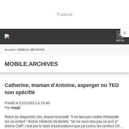
Publicité
MENU
Accueil
» MOBILE.ARCHIVES
MOBILE.ARCHIVES
Catherine, maman d'Antoine, asperger ou TED
non spécifié
Publié le 21/11/2012 à 10:40
Par
mag2
Refus de diagnostic Oui, depuis tout petit. "il ne faut pas mettre d'étiquette
sur un enfant " dixit le médecin de famille, "on ne vous dira pas ce qu'il a"
dixit le CMP; c'est par le biais d'associations que j'ai connu les centres CRA.