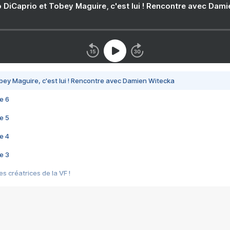
 DiCaprio et Tobey Maguire, c'est lui ! Rencontre avec Dam
bey Maguire, c'est lui ! Rencontre avec Damien Witecka
e 6
e 5
e 4
e 3
s créatrices de la VF !
e 2
e 1
e Mektoub My Love arrive enfin ! Rencontre avec Shaïn Boumedine et Sal