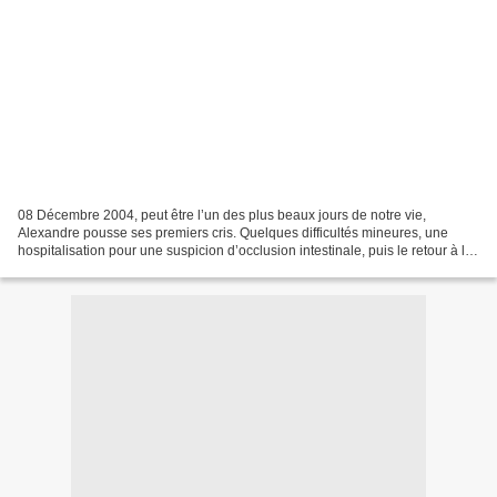
08 Décembre 2004, peut être l’un des plus beaux jours de notre vie,
Alexandre pousse ses premiers cris. Quelques difficultés mineures, une
hospitalisation pour une suspicion d’occlusion intestinale, puis le retour à la
maison… Tout va pour le mieux, 1...