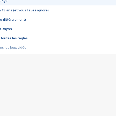
 DayZ
 a 13 ans (et vous l'avez ignoré)
e (littéralement)
im Rayan
 toutes les règles
s les jeux vidéo
us choquant de Rockstar ? - Le scandale BULLY
e plus moche de Steam
du RÊVE tourne au CAUCHEMAR
pendant 8 heures
it… à tort
umiliés par un jeu vidéo
ire - Final Fantasy 8